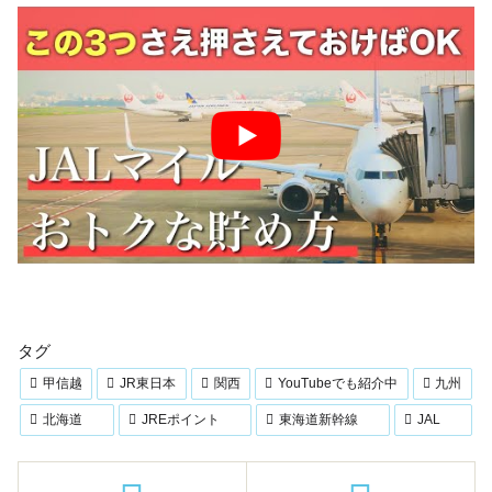
タグ
甲信越
JR東日本
関西
YouTubeでも紹介中
九州
北海道
JREポイント
東海道新幹線
JAL