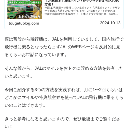
【JR東日本】JREポイントがザクザク貯まった3つの
方法！
今回はJR東日本で発行しているポイント「JREポイント」をザク
ザク貯める方法を3つご紹介します！JREポイントを貯めれば、
往復の新幹線や在来線のグリーン車にタダで乗れたり、Suicaへ
のチャージとしても利用することができます！日常的にJR東...
2024.10.13
tougetublog.com
僕は普段から飛行機は、JALを利用していまして、国内旅行で
飛行機に乗るとなったらまずJALのWEBページを反射的に見
るくらいお世話になっています。
そんな僕から、JALのマイルをおトクに貯める方法を共有した
いと思います。
今回ご紹介する3つの方法を実践すれば、月に1〜2回くらいは
どこかにマイルや特典航空券を使ってJALの飛行機に乗るくら
いのことはできます。
きっと参考になると思いますので、ぜひ最後までご覧くださ
い！