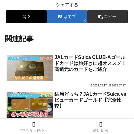
シェアする
X
はてブ
コピー
0
関連記事
JALカードSuica CLUB-Aゴール
クレジットカード・ポイント
ドカードは旅好きに超オススメ！
高還元のカードをご紹介
2024.05.17
2025.07.17
結局どっち？JALカードSuica vs
クレジットカード・ポイント
ビューカードゴールド【完全比
較】
2026.04.30
ダイナミックレールパックの魅力
プライバシーポリシー
お問い合わせ
クレジットカード・ポイント