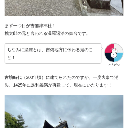
まず一つ目が吉備津神社！
桃太郎の元と言われる温羅退治の舞台です。
ちなみに温羅とは、吉備地方に伝わる鬼のこ
と！
とうげつ
古墳時代（300年頃）に建てられたのですが、一度火事で消
失。1425年に足利義満が再建して、現在にいたります！