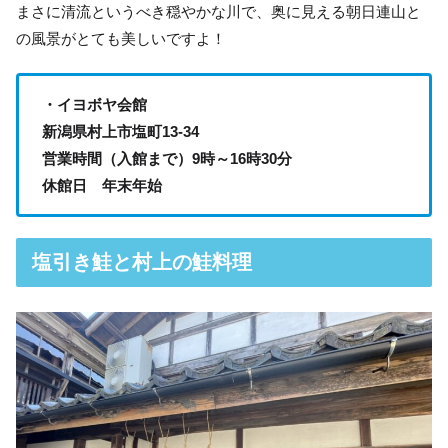
まさに清流というべき穏やかな川で、奥に見える朝日連山と
の風景がとても美しいですよ！
・イヨボヤ会館
新潟県村上市塩町13-34
営業時間（入館まで）9時～16時30分
休館日 年末年始
塩引き鮭と村上の鮭料理