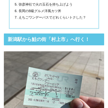
弥彦神社で火の玉石を持ち上げよう
長岡のB級グルメ洋風カツ丼
えちごワンデーパスでどれくらいトクした？
新潟駅から鮭の街「村上市」へ行く！