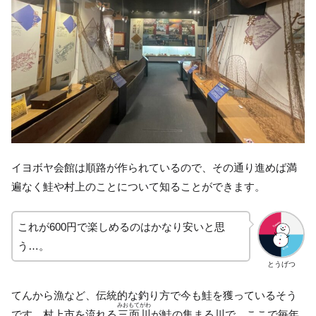
イヨボヤ会館は順路が作られているので、その通り進めば満
遍なく鮭や村上のことについて知ることができます。
これが600円で楽しめるのはかなり安いと思
う…。
とうげつ
てんから漁など、伝統的な釣り方で今も鮭を獲っているそう
みおもてがわ
です。村上市を流れる
三面川
が鮭の集まる川で、ここで毎年