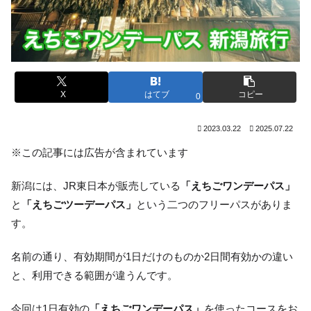
X
はてブ
コピー
0
2023.03.22
2025.07.22
※この記事には広告が含まれています
新潟には、JR東日本が販売している
「えちごワンデーパス」
と
「えちごツーデーパス」
という二つのフリーパスがありま
す。
名前の通り、有効期間が1日だけのものか2日間有効かの違い
と、利用できる範囲が違うんです。
今回は1日有効の
「えちごワンデーパス」
を使ったコースをお