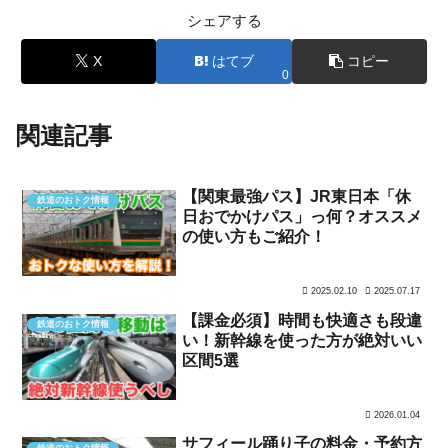
シェアする
X
はてブ
コピー
0
関連記事
【関東最強パス】JR東日本「休
鉄道のおトク情報
日おでかけパス」っ何？オススメ
の使い方もご紹介！
2025.02.10
2025.07.17
【課金必須】時間も快適さも段違
鉄道のおトク情報
い！新幹線を使った方が絶対いい
区間5選
2026.01.04
サフィール踊り子の料金・予約方
鉄道のおトク情報