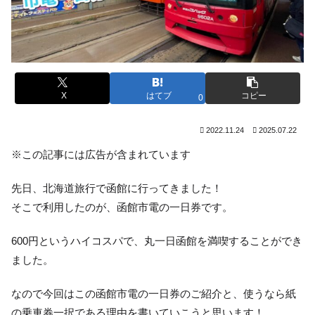
X
はてブ
コピー
0
2022.11.24
2025.07.22
※この記事には広告が含まれています
先日、北海道旅行で函館に行ってきました！
そこで利用したのが、函館市電の一日券です。
600円というハイコスパで、丸一日函館を満喫することができ
ました。
なので今回はこの函館市電の一日券のご紹介と、使うなら紙
の乗車券一択である理由を書いていこうと思います！