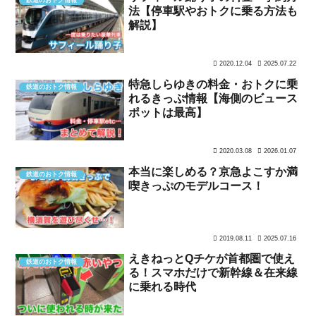
法【停車駅やおトクに乗る方法も
解説】
2020.12.04
2025.07.22
特急しらゆきの料金・おトクに乗
鉄道のおトク情報
れるきっぷ情報【海側のビュース
ポットは最高】
2020.03.08
2026.01.07
本当に楽しめる？京急よこすか満
鉄道のおトク情報
喫きっぷのモデルコース！
2019.08.11
2025.07.16
えきねっとQチケが首都圏で使え
鉄道のおトク情報
る！スマホだけで新幹線＆在来線
に乗れる時代