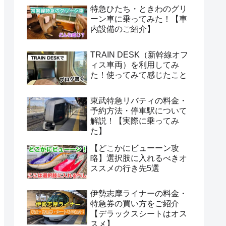
特急ひたち・ときわのグリ
ーン車に乗ってみた！【車
内設備のご紹介】
TRAIN DESK（新幹線オフ
ィス車両）を利用してみ
た！使ってみて感じたこと
東武特急リバティの料金・
予約方法・停車駅について
解説！【実際に乗ってみ
た】
【どこかにビューーン攻
略】選択肢に入れるべきオ
ススメの行き先5選
伊勢志摩ライナーの料金・
特急券の買い方をご紹介
【デラックスシートはオス
スメ】