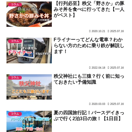
【行列必至】秩父「野さか」の豚
コラム
みそ丼を食べに行ってきた【一人
がベスト】
2020.10.21
2025.07.16
Fライナーってどんな電車？わか
コラム
らない方のために乗り鉄が解説し
ます！
2022.04.18
2025.07.16
秩父神社にも三猿？行く前に知っ
コラム
ておきたい予備知識
2020.03.03
2025.07.16
夏の四国旅行記！バースデイきっ
コラム
ぷで行く2泊3日の旅！【1日目】