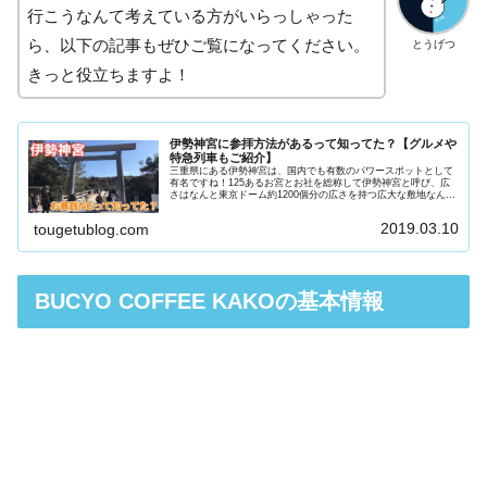
行こうなんて考えている方がいらっしゃった
ら、以下の記事もぜひご覧になってください。
とうげつ
きっと役立ちますよ！
伊勢神宮に参拝方法があるって知ってた？【グルメや
特急列車もご紹介】
三重県にある伊勢神宮は、国内でも有数のパワースポットとして
有名ですね！125あるお宮とお社を総称して伊勢神宮と呼び、広
さはなんと東京ドーム約1200個分の広さを持つ広大な敷地なんで
す。伊勢神宮は外宮と内宮に分かれており、外宮には豊受大御
神、...
2019.03.10
tougetublog.com
BUCYO COFFEE KAKOの基本情報