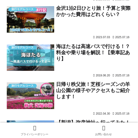
金沢1泊2日ひとり旅！予算と実際
旅行モデルコース
かかった費用はどれくらい？
2023.07.03
2025.07.16
海ほたるは高速バスで行ける！？
旅行モデルコース
料金や乗り場を解説！【乗車記あ
り】
2019.06.20
2025.07.16
日帰り秩父旅！芝桜シーズンの羊
旅行モデルコース
山公園の様子やアクセスもご紹介
します！
2022.04.30
2025.07.16
【新潟】弥彦神社へ行ってみた！
旅行モデルコース
アクセスや見どころなど知ってお
くべきことまとめ
プライバシーポリシー
お問い合わせ