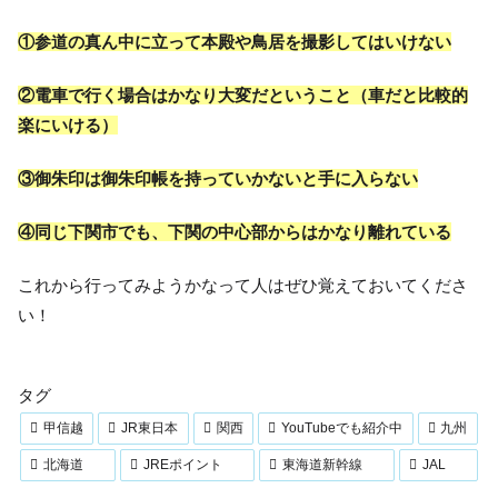
①参道の真ん中に立って本殿や鳥居を撮影してはいけない
②電車で行く場合はかなり大変だということ（車だと比較的
楽にいける）
③御朱印は御朱印帳を持っていかないと手に入らない
④同じ下関市でも、下関の中心部からはかなり離れている
これから行ってみようかなって人はぜひ覚えておいてくださ
い！
タグ
甲信越
JR東日本
関西
YouTubeでも紹介中
九州
北海道
JREポイント
東海道新幹線
JAL