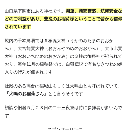
山口県下関市にある神社です。
開運、商売繁盛、航海安全な
どのご利益があり、豊漁のお稲荷様ということで昔から信仰
されています
境内の千本鳥居では倉稻魂大神（うかのみたまのおおか
み）、大宮能賣大神（おおみやのめのおおかみ）、大市比賣
大神（おおいちひめのおおかみ）の３柱の御祭神が祀られて
おり、毎年11月の稲穂祭では、白狐伝説で有名なきつねの嫁
入りの行列が催されます。
社殿のある高台は稲城山もしくは犬鳴山とも呼ばれていて、
「犬鳴のお稲荷さん」
とも言うそうです
初詣や旧暦５月２３日の二十三夜祭は特に参拝者が多いんで
す
スポンサーリンク