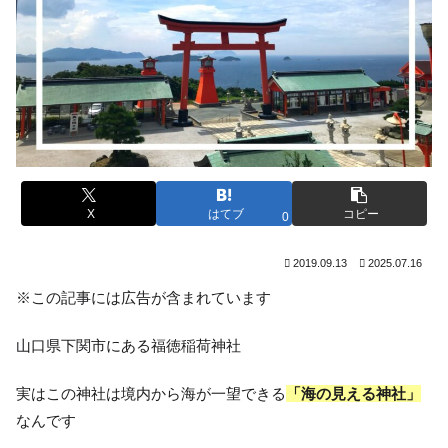
X
はてブ
コピー
0
2019.09.13
2025.07.16
※この記事には広告が含まれています
山口県下関市にある福徳稲荷神社
実はこの神社は境内から海が一望できる
「海の見える神社」
なんです