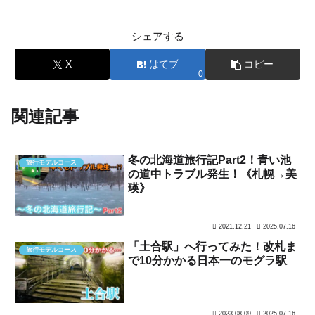
シェアする
X
はてブ
コピー
0
関連記事
冬の北海道旅行記Part2！青い池
旅行モデルコース
の道中トラブル発生！《札幌→美
瑛》
2021.12.21
2025.07.16
「土合駅」へ行ってみた！改札ま
旅行モデルコース
で10分かかる日本一のモグラ駅
2023.08.09
2025.07.16