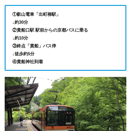
①叡山電車「出町柳駅」
↓約30分
②貴船口駅 駅前からの京都バスに乗る
↓約10分
③終点「貴船」バス停
↓徒歩約5分
④貴船神社到着