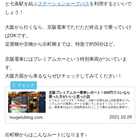
と七条駅を結ぶ
ステーションループバス
を利用するといいで
しょう！
大阪から行くなら、京阪電車でただただ終点まで乗っていけ
ばOKです。
淀屋橋や京橋から出町柳までは、特急で約50分ほど。
京阪電車にはプレミアムカーという特別車両がついていま
す。
大阪方面から来るならぜひチェックしてみてください！
京阪プレミアムカー乗車レポート！500円でコレなら
乗った方がいいと思った話
どうもとうげつです！今回は、大阪〜京都を結ぶ京阪電車のプレ
ミアムカーの乗車レポートを書いていきます！プレミアムカー
は、乗車券のほかに別途料金を払うことで乗れる特別な車両で
す。とうげつリーズナブルな価格で、快適にくつろぐことができ
ますよ！それ...
2021.10.28
tougetublog.com
出町柳からはこんなルートになります↓