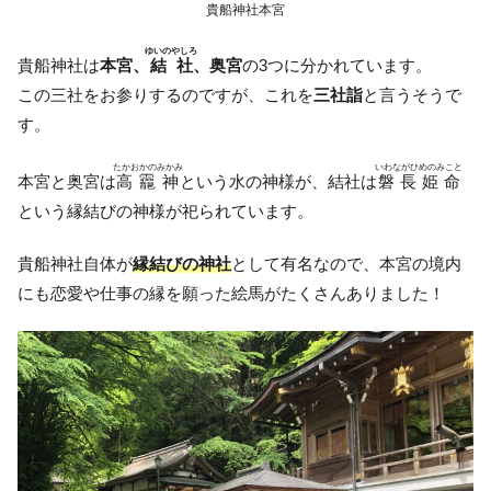
貴船神社本宮
ゆいのやしろ
貴船神社は
本宮、
結社
、奥宮
の3つに分かれています。
この三社をお参りするのですが、これを
三社詣
と言うそうで
す。
たかおかのみかみ
いわながひめのみこと
本宮と奥宮は
高龗神
という水の神様が、結社は
磐長姫命
という縁結びの神様が祀られています。
貴船神社自体が
縁結びの神社
として有名なので、本宮の境内
にも恋愛や仕事の縁を願った絵馬がたくさんありました！