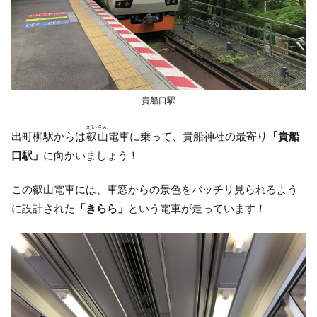
貴船口駅
えいざん
出町柳駅からは
叡山
電車に乗って、貴船神社の最寄り
「貴船
口駅」
に向かいましょう！
この叡山電車には、車窓からの景色をバッチリ見られるよう
に設計された
「きらら」
という電車が走っています！