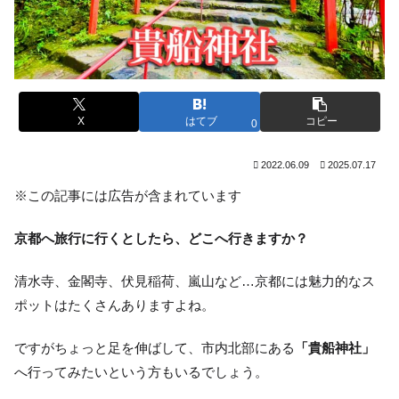
X
はてブ
コピー
0
2022.06.09
2025.07.17
※この記事には広告が含まれています
京都へ旅行に行くとしたら、どこへ行きますか？
清水寺、金閣寺、伏見稲荷、嵐山など…京都には魅力的なス
ポットはたくさんありますよね。
ですがちょっと足を伸ばして、市内北部にある
「貴船神社」
へ行ってみたいという方もいるでしょう。