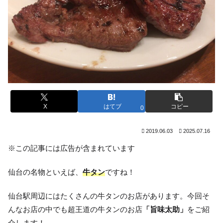
X
はてブ
コピー
0
2019.06.03
2025.07.16
※この記事には広告が含まれています
仙台の名物といえば、
牛タン
ですね！
仙台駅周辺にはたくさんの牛タンのお店があります。今回そ
んなお店の中でも超王道の牛タンのお店
「旨味太助」
をご紹
介します！