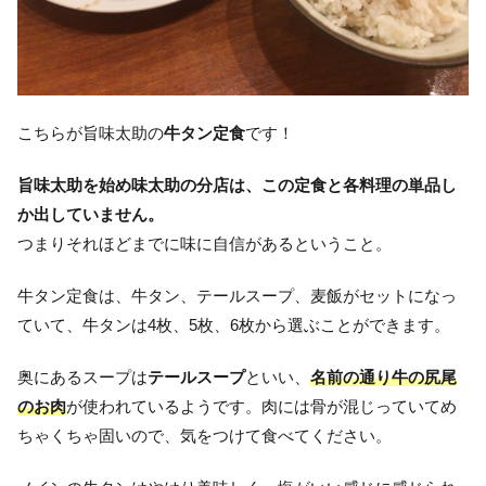
こちらが旨味太助の
牛タン定食
です！
旨味太助を始め味太助の分店は、この定食と各料理の単品し
か出していません。
つまりそれほどまでに味に自信があるということ。
牛タン定食は、牛タン、テールスープ、麦飯がセットになっ
ていて、牛タンは4枚、5枚、6枚から選ぶことができます。
奥にあるスープは
テールスープ
といい、
名前の通り牛の尻尾
のお肉
が使われているようです。肉には骨が混じっていてめ
ちゃくちゃ固いので、気をつけて食べてください。