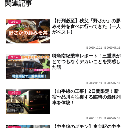
関連記事
【行列必至】秩父「野さか」の豚
コラム
みそ丼を食べに行ってきた【一人
がベスト】
2020.10.21
2025.07.16
特急南紀乗車レポート！三重県が
コラム
とてつもなくデカいことを実感し
た話
2022.05.19
2025.07.16
【山手線の工事】2日間限定！新
コラム
宿〜品川を往復する臨時の最終列
車を体験！
2021.10.25
2025.07.16
【中央線のギモン】東京駅の中央
コラム