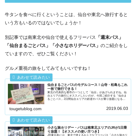
牛タンを食べに行くということは、仙台や東北へ旅行すると
いう方もいるのではないでしょうか！
別記事では南東北や仙台で使えるフリーパス
「週末パス」
「仙台まるごとパス」「小さなホリデーパス」
のご紹介をし
ていますので、ぜひご覧ください！
グルメ重視の旅をしてみてもいいですね！
仙台まるごとパスのモデルコース！山寺・松島もこれ
一枚で旅行できる！
東北の代表的な都市の一つとして「仙台」があげられますね。仙
台エリアの旅行にオススメしたいのが、今回ご紹介する「仙台ま
るごとパス」2日間仙台エリアの鉄道やバスが乗り放題になるお
トクなフリーパスです！この記事では仙台方面の旅行を考えてい
る方に向...
2019.06.03
tougetublog.com
小さな旅ホリデー・パスは南東北エリアのJRが1日乗
り放題！【オススメの使い方つき】
JR東日本には、東北で使えるおトクなフリーパス「小さな旅ホリ