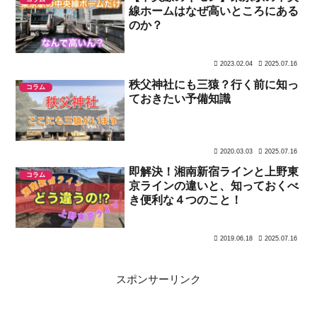
線ホームはなぜ高いところにある
のか？
2023.02.04
2025.07.16
秩父神社にも三猿？行く前に知っ
コラム
ておきたい予備知識
2020.03.03
2025.07.16
即解決！湘南新宿ラインと上野東
コラム
京ラインの違いと、知っておくべ
き便利な４つのこと！
2019.06.18
2025.07.16
スポンサーリンク