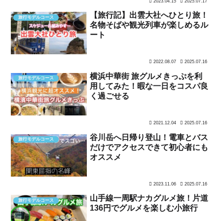
2023.04.15
2025.07.17
【旅行記】出雲大社へひとり旅！
旅行モデルコース
名物そばや観光列車が楽しめるル
ート
2022.08.07
2025.07.16
横浜中華街 旅グルメきっぷを利
旅行モデルコース
用してみた！暇な一日をコスパ良
く過ごせる
2021.12.04
2025.07.16
谷川岳へ日帰り登山！電車とバス
旅行モデルコース
だけでアクセスできて初心者にも
オススメ
2023.11.06
2025.07.16
山手線一周駅ナカグルメ旅！片道
旅行モデルコース
136円でグルメを楽しむ小旅行