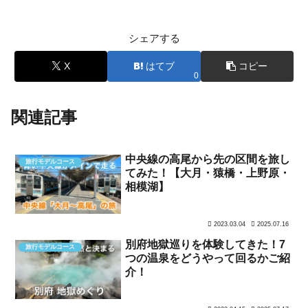
シェアする
X
はてブ
コピー
0
関連記事
中央線の高尾から先の区間を旅し
旅行モデルコース
てみた！【大月・猿橋・上野原・
相模湖】
2023.03.04
2025.07.16
別府地獄巡りを体験してきた！7
旅行モデルコース
つの温泉をどうやって回るかご紹
介！