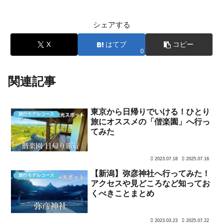
シェアする
X
はてブ
コピー
0
関連記事
東京から日帰りでいける！ひとり
旅行モデルコース
旅にオススメの「偕楽園」へ行っ
てみた
2023.07.18
2025.07.16
【新潟】弥彦神社へ行ってみた！
旅行モデルコース
アクセスや見どころなど知ってお
くべきことまとめ
2023.03.23
2025.07.22