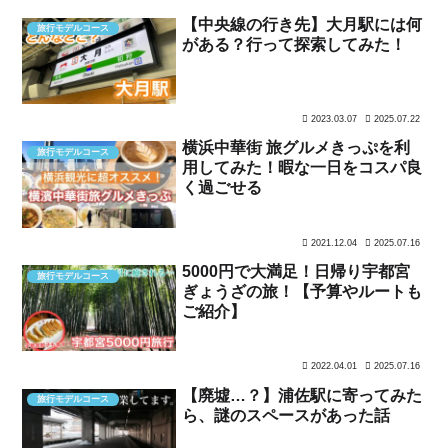
【中央線の行き先】大月駅には何
旅行モデルコース
がある？行って探索してみた！
2023.03.07
2025.07.22
横浜中華街 旅グルメきっぷを利
旅行モデルコース
用してみた！暇な一日をコスパ良
く過ごせる
2021.12.04
2025.07.16
5000円で大満足！日帰り宇都宮
旅行モデルコース
ぎょうざの旅！【予算やルートも
ご紹介】
2022.04.01
2025.07.16
【廃墟…？】浦佐駅に寄ってみた
旅行モデルコース
ら、謎のスペースがあった話