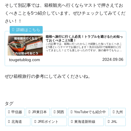
そして別記事では、箱根観光へ行くならマストで押さえてお
くべきことを5つ紹介しています。ぜひチェックしてみてくだ
さい！！
箱根へ旅行に行く人必見！トラブルを避けるため知っ
ておくべきこと5選！
この記事では、箱根に行ったからこそ経験した知っておくべきこ
と5選というテーマでお届けします！先日1泊2日で箱根旅行に行
ってきました！とても楽しかったのですが、旅の最中でもちょっ
としたトラブルがあったりガッカリなことがあったので皆さんに
も共有...
2024.09.06
tougetublog.com
ぜひ箱根旅行の参考にしてみてくださいね。
タグ
甲信越
JR東日本
関西
YouTubeでも紹介中
九州
北海道
JREポイント
東海道新幹線
JAL