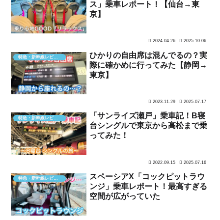
ス」乗車レポート！【仙台→東
京】
2024.04.26
2025.10.06
ひかりの自由席は混んでるの？実
特急・新幹線レビュー
際に確かめに行ってみた【静岡→
東京】
2023.11.29
2025.07.17
「サンライズ瀬戸」乗車記！B寝
特急・新幹線レビュー
台シングルで東京から高松まで乗
ってみた！
2022.09.15
2025.07.16
スペーシアX「コックピットラウ
特急・新幹線レビュー
ンジ」乗車レポート！最高すぎる
空間が広がっていた