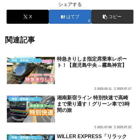
シェアする
X
はてブ
コピー
0
関連記事
特急きりしま指定席乗車レポー
特急・新幹線レビュー
ト！【鹿児島中央→霧島神宮】
2023.03.11
2025.07.17
湘南新宿ライン 特別快速で高崎
特急・新幹線レビュー
まで乗り通す！グリーン車で3時
間の旅
2021.07.09
2025.07.22
WILLER EXPRESS「リラック
特急・新幹線レビュー