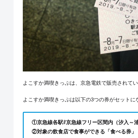
よこすか満喫きっぷは、京急電鉄で販売されてい
よこすか満喫きっぷは以下の3つの券がセットに
①京急線各駅⇄京急線フリー区間内（汐入～
②対象の飲食店で食事ができる「食べる券」