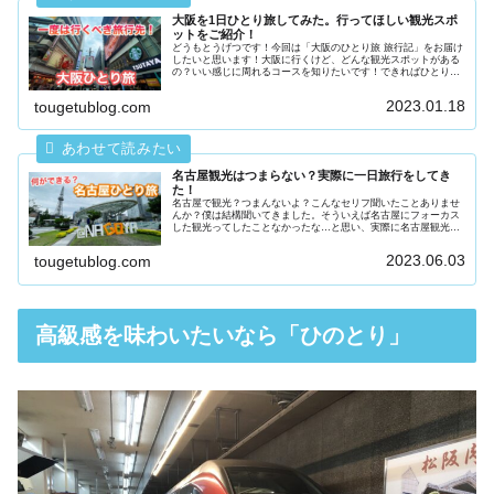
大阪を1日ひとり旅してみた。行ってほしい観光スポ
ットをご紹介！
どうもとうげつです！今回は「大阪のひとり旅 旅行記」をお届け
したいと思います！大阪に行くけど、どんな観光スポットがある
の？いい感じに周れるコースを知りたいです！できればひとり旅
でも行ける場所を知りたい…こんな考えをお持ちの方には、今回
の記事...
2023.01.18
tougetublog.com
名古屋観光はつまらない？実際に一日旅行をしてき
た！
名古屋で観光？つまんないよ？こんなセリフ聞いたことありませ
んか？僕は結構聞いてきました。そういえば名古屋にフォーカス
した観光ってしたことなかったな…と思い、実際に名古屋観光を
してつまらないのか確かめてきました。結論から書いてしまいま
しょう！...
2023.06.03
tougetublog.com
高級感を味わいたいなら「ひのとり」