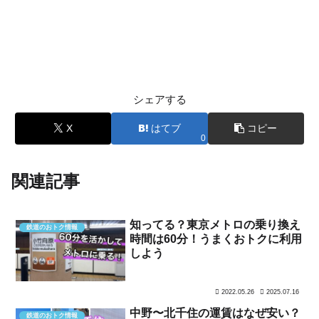
シェアする
X
はてブ
コピー
0
関連記事
知ってる？東京メトロの乗り換え
鉄道のおトク情報
時間は60分！うまくおトクに利用
しよう
2022.05.26
2025.07.16
中野〜北千住の運賃はなぜ安い？
鉄道のおトク情報