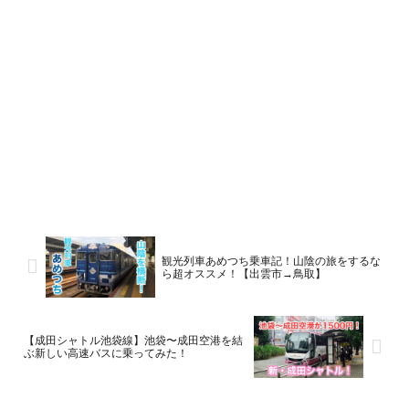
観光列車あめつち乗車記！山陰の旅をするな
ら超オススメ！【出雲市→鳥取】
【成田シャトル池袋線】池袋〜成田空港を結
ぶ新しい高速バスに乗ってみた！