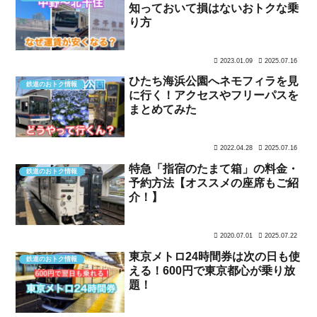
知っておいて損はないおトクな乗
り方
2023.01.09
2025.07.16
ひたち海浜公園へネモフィラを見
鉄道のおトク情報
に行く！アクセスやフリーパスを
まとめてみた
2022.04.28
2025.07.16
特急「指宿のたまて箱」の料金・
鉄道のおトク情報
予約方法【オススメの座席もご紹
介！】
2020.07.01
2025.07.22
東京メトロ24時間券は次の日も使
鉄道のおトク情報
える！600円で東京都心が乗り放
題！