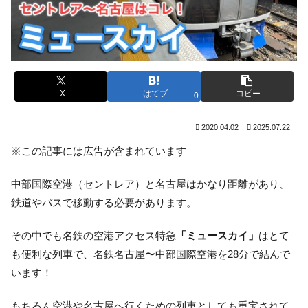
X
はてブ
コピー
0
2020.04.02
2025.07.22
※この記事には広告が含まれています
中部国際空港（セントレア）と名古屋はかなり距離があり、
鉄道やバスで移動する必要があります。
その中でも名鉄の空港アクセス特急
「ミュースカイ」
はとて
も便利な列車で、名鉄名古屋〜中部国際空港を28分で結んで
います！
もちろん空港や名古屋へ行くための列車としても重宝されて