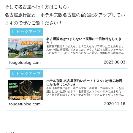
そして名古屋へ行く方はこちら↓
名古屋旅行記と、ホテル京阪名古屋の宿泊記をアップしてい
ますのでぜひご覧ください！
名古屋観光はつまらない？実際に一日旅行をしてき
た！
名古屋で観光？つまんないよ？こんなセリフ聞いたことありませ
んか？僕は結構聞いてきました。そういえば名古屋にフォーカス
した観光ってしたことなかったな…と思い、実際に名古屋観光を
してつまらないのか確かめてきました。結論から書いてしまいま
しょう！...
2023.06.03
tougetublog.com
ホテル京阪 名古屋宿泊レポート！スタバが飲み放題
になるラウンジつき
今回は名古屋にある「ホテル京阪 名古屋」の宿泊レポートをお
届けしたいと思います！・名古屋でおトクなホテルに泊まりた
い・欲を言えばキレイなホテルが良い・アメニティがしっかりし
てるところがいいこんな方にとてもオススメです！ホテル京阪の
お部屋や、...
2020.11.16
tougetublog.com