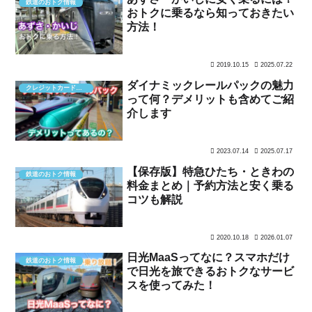
鉄道のおトク情報
おトクに乗るなら知っておきたい
方法！
2019.10.15
2025.07.22
ダイナミックレールパックの魅力
クレジットカード・ポイント
って何？デメリットも含めてご紹
介します
2023.07.14
2025.07.17
【保存版】特急ひたち・ときわの
鉄道のおトク情報
料金まとめ｜予約方法と安く乗る
コツも解説
2020.10.18
2026.01.07
日光MaaSってなに？スマホだけ
鉄道のおトク情報
で日光を旅できるおトクなサービ
スを使ってみた！