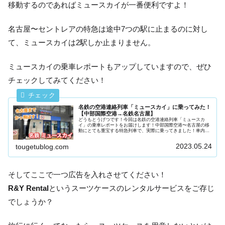
移動するのであればミュースカイが一番便利ですよ！
名古屋〜セントレアの特急は途中7つの駅に止まるのに対し
て、ミュースカイは2駅しか止まりません。
ミュースカイの乗車レポートもアップしていますので、ぜひ
チェックしてみてください！
名鉄の空港連絡列車「ミュースカイ」に乗ってみた！
【中部国際空港→名鉄名古屋】
どうもとうげつです！今回は名鉄の空港連絡列車「ミュースカ
イ」の乗車レポートをお届けします！中部国際空港〜名古屋の移
動にとても重宝する特急列車で、実際に乗ってきました！車内の
紹介やどんなところを走るのかなど、乗ったからこそわかること
を書いてい...
2023.05.24
tougetublog.com
そしてここで一つ広告を入れさせてください！
R&Y Rental
というスーツケースのレンタルサービスをご存じ
でしょうか？