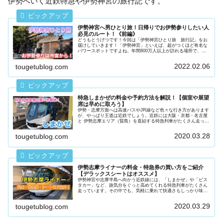
伊勢へいく近鉄特急や伊勢神宮の旅行記です。
伊勢神宮へ男ひとり旅！日帰りでお伊勢参りしたい人
必見のルート！《前編》
どうもとうげつです！今回は「伊勢神宮ひとり旅 旅行記」をお
届けしていきます！「伊勢神宮」といえば、超がつくほど有名な
パワースポットですよね。年間800万人以上が訪れる場所で、ゴ
リゴリの観光地となっています。そんな伊勢神宮へ日帰りで行っ
てきま...
2022.02.06
tougetublog.com
特急しまかぜの料金や予約方法を解説！【個室や展望
席は早めに取ろう】
伊勢・志摩方面へは高速バスやJR線など色々な行き方があります
が、やっぱり王道は近鉄でしょう。近鉄には大阪・京都・名古屋
と 伊勢志摩エリア（賢島）を直結する特急列車がたくさん走って
います。せっかくお伊勢参りに行くならちょっと贅沢な列車の旅
を味...
2020.03.28
tougetublog.com
伊勢志摩ライナーの料金・特急券の買い方をご紹介
【デラックスシートはオススメ】
伊勢神宮や志摩半島へ向かう近鉄線には、「しまかぜ」や「ビス
タカー」など、旅気分をぐっと高めてくれる特急列車がたくさん
走っています。その中でも、気軽に乗れて快適さもしっかり味わ
えるのが、今回ご紹介する 「伊勢志摩ライナー」 です。この記
事では...
2020.03.29
tougetublog.com