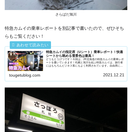
さらばだ旭川
特急カムイの乗車レポートを別記事で書いたので、ぜひそち
らもご覧ください！
特急カムイの指定席（Uシート）乗車レポート！快適
シートから眺める雪景色は最高！
どうもとうげつです！今回は、JR北海道の特急カムイの乗車レポ
ートを書いていきます！札幌と旭川を結ぶ特急カムイは、旅行者
にはもちろんビジネス客にもよく利用されています。自由席に乗
ってもよかったのですが、今回乗るのは指定席Uシートです！グ
リーン...
2021.12.21
tougetublog.com