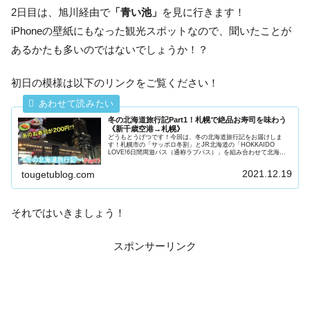
2日目は、旭川経由で
「青い池」
を見に行きます！
iPhoneの壁紙にもなった観光スポットなので、聞いたことが
あるかたも多いのではないでしょうか！？
初日の模様は以下のリンクをご覧ください！
冬の北海道旅行記Part1！札幌で絶品お寿司を味わう
《新千歳空港→札幌》
どうもとうげつです！今回は、冬の北海道旅行記をお届けしま
す！札幌市の「サッポロ冬割」とJR北海道の「HOKKAIDO
LOVE!6日間周遊パス（通称ラブパス）」を組み合わせて北海道
旅行へ行ってきました。北海道へ旅行へ行ってみたい！という方
の...
2021.12.19
tougetublog.com
それではいきましょう！
スポンサーリンク