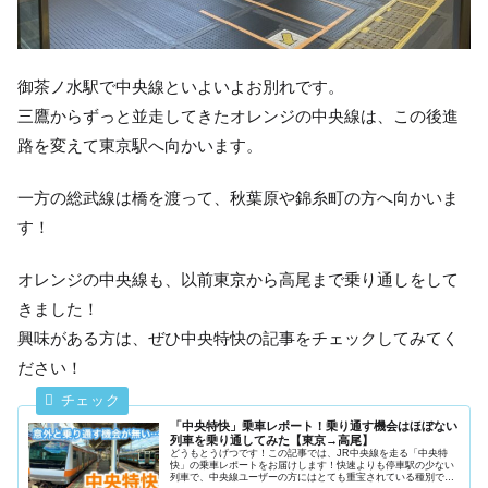
御茶ノ水駅で中央線といよいよお別れです。
三鷹からずっと並走してきたオレンジの中央線は、この後進
路を変えて東京駅へ向かいます。
一方の総武線は橋を渡って、秋葉原や錦糸町の方へ向かいま
す！
オレンジの中央線も、以前東京から高尾まで乗り通しをして
きました！
興味がある方は、ぜひ中央特快の記事をチェックしてみてく
ださい！
「中央特快」乗車レポート！乗り通す機会はほぼない
列車を乗り通してみた【東京→高尾】
どうもとうげつです！この記事では、JR中央線を走る「中央特
快」の乗車レポートをお届けします！快速よりも停車駅の少ない
列車で、中央線ユーザーの方にはとても重宝されている種別で