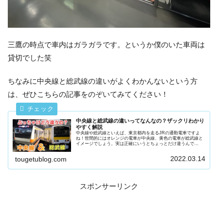
三鷹の時点で車内はガラガラです。というか僕のいた車両は
貸切でした笑
ちなみに中央線と総武線の違いがよくわかんないという方
は、ぜひこちらの記事をのぞいてみてください！
中央線と総武線の違いってなんなの？ザックリわかり
やすく解説
中央線や総武線といえば、東京都内を走るJRの通勤電車ですよ
ね！世間的にはオレンジの電車が中央線、黄色の電車が総武線と
イメージでしょう。実は正確にいうとちょっとだけ違うんで
す…！なので今回は、中央線と総武線の違いについて解説しま
す！とうげつ豆...
2022.03.14
tougetublog.com
スポンサーリンク