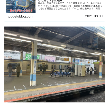
っておくべき豆知識
皆さんは普段の生活の中で、こんな疑問を持ったことありません
か？"そういえば三鷹〜津田沼って、総武線も東西線の列車も通っ
てるけど運賃はどうなるんだろう？"って。僕はあります。東西線
の両端は総武線とぶつかり、同じ路線に直通運転しています。な
ので...
2021.08.09
tougetublog.com