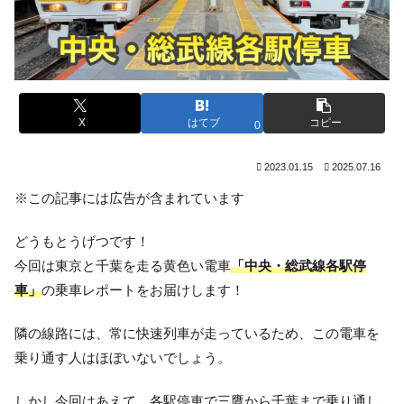
X
はてブ
コピー
0
2023.01.15
2025.07.16
※この記事には広告が含まれています
どうもとうげつです！
今回は東京と千葉を走る黄色い電車
「中央・総武線各駅停
車」
の乗車レポートをお届けします！
隣の線路には、常に快速列車が走っているため、この電車を
乗り通す人はほぼいないでしょう。
しかし今回はあえて、各駅停車で三鷹から千葉まで乗り通し